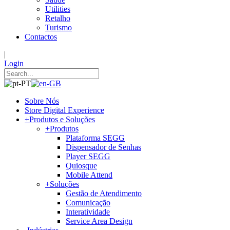
Utilities
Retalho
Turismo
Contactos
|
Login
Sobre Nós
Store Digital Experience
+
Produtos e Soluções
+
Produtos
Plataforma SEGG
Dispensador de Senhas
Player SEGG
Quiosque
Mobile Attend
+
Soluções
Gestão de Atendimento
Comunicação
Interatividade
Service Area Design