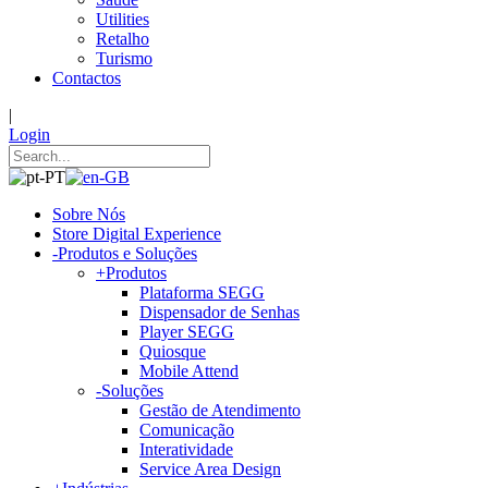
Utilities
Retalho
Turismo
Contactos
|
Login
Sobre Nós
Store Digital Experience
-
Produtos e Soluções
+
Produtos
Plataforma SEGG
Dispensador de Senhas
Player SEGG
Quiosque
Mobile Attend
-
Soluções
Gestão de Atendimento
Comunicação
Interatividade
Service Area Design